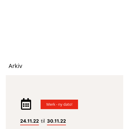
Arkiv
Merk - ny dato!
til
24.11.22
30.11.22